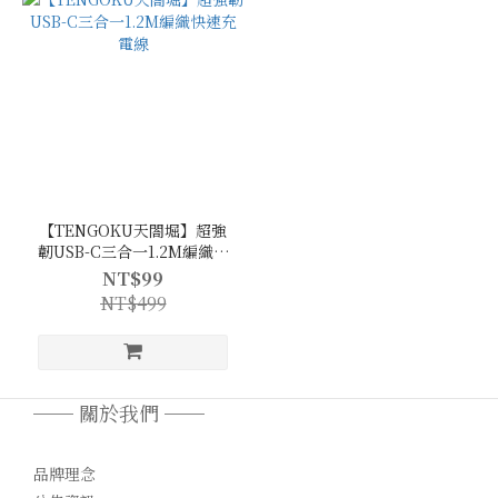
【TENGOKU天閤堀】超強
韌USB-C三合一1.2M編織快
速充電線
NT$99
NT$499
── 關於我們 ──
品牌理念