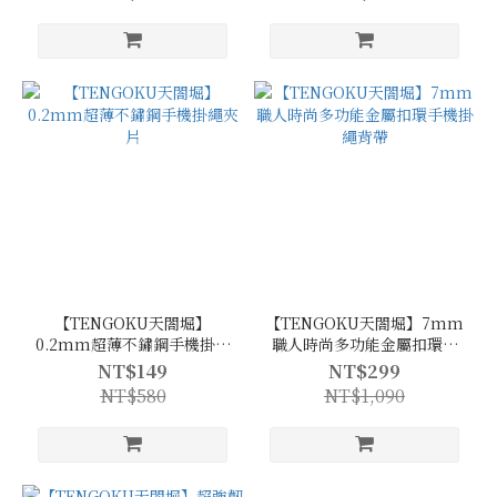
【TENGOKU天閤堀】
【TENGOKU天閤堀】7mm
0.2mm超薄不鏽鋼手機掛繩
職人時尚多功能金屬扣環手
夾片
機掛繩背帶
NT$149
NT$299
NT$580
NT$1,090