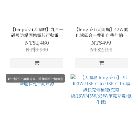
【tengoku天閤堀】九合一
【tengoku天閤堀】42W氮
磁吸防爆固態電芯行動電源
化鎵四合一雙孔自帶伸縮線
10000mAh
快充充電器
NT$1,480
NT$499
NT$3,900
NT$2,150
以一抵五，無限從容，隨插隨充一機搞定