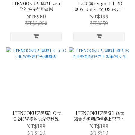
【TENGOKU天閤堀】zen1
【天閤堀 tengoku】PD
全能快充行動電源
100W USB-C to USB-C 1m
編織快充傳輸線(充電
NT$980
NT$199
線/18W/45W/65W/筆電充
NT$2,200
NT$350
電/氮化鎵)
【TENGOKU天閤堀】C to
【TENGOKU天閤堀】航太
C 240W極速快充傳輸線
鋁合金極韌超輕桌上型筆電
支架
NT$199
NT$199
NT$420
NT$590