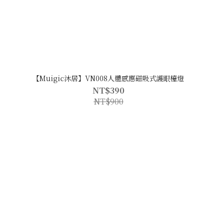
【Muigic沐居】VN008人體感應磁吸式護眼檯燈
NT$390
NT$900