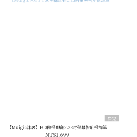
售完
【Muigic沐居】F00隨掃即翻2.23吋螢幕智能掃譯筆
NT$1,699