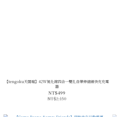
【tengoku天閤堀】42W氮化鎵四合一雙孔自帶伸縮線快充充電
器
NT$499
NT$2,150