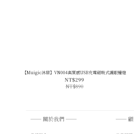
【Muigic沐居】VN004高質感USB充電磁吸式護眼檯燈
NT$299
NT$890
── 關於我們 ──
── 