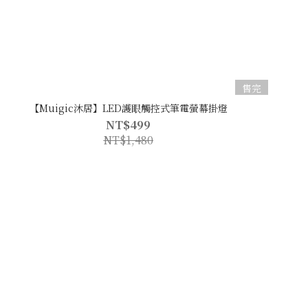
售完
【Muigic沐居】LED護眼觸控式筆電螢幕掛燈
NT$499
NT$1,480