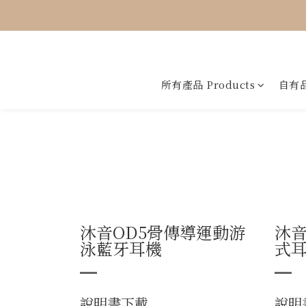
所有產品 Products
自有品
沐音OD5骨傳導運動游
沐音
泳藍牙耳機
式
說明書下載
說明