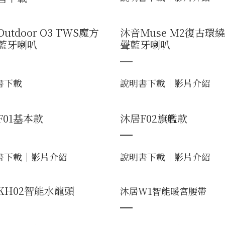
utdoor O3 TWS魔方
沐音Muse M2復古環
藍牙喇叭
聲藍牙喇叭
書下載
說明書下載
｜
影片介紹
F01基本款
沐居F02旗艦款
書下載
｜
影片介紹
說明書下載
｜
影片介紹
KH02智能水龍頭
沐居W1智能暖宮腰帶