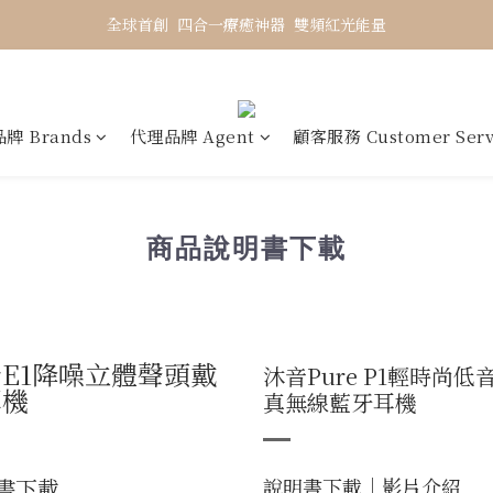
全球首創  四合一療癒神器  雙頻紅光能量
牌 Brands
代理品牌 Agent
顧客服務 Customer Serv
商品說明書下載
E1降噪立體聲頭戴
沐音Pure P1輕時尚低
耳機
真無線藍牙耳機
書下載
說明書下載
｜
影片介紹