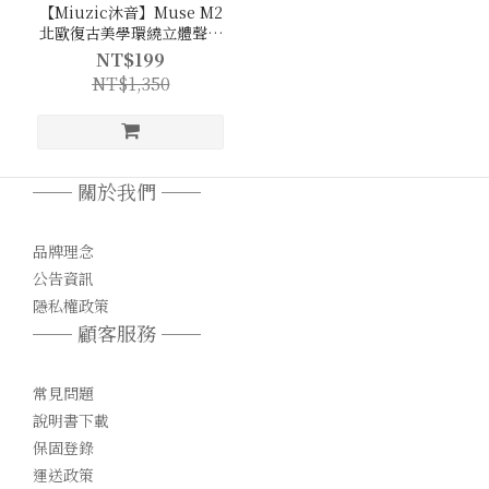
【Miuzic沐音】Muse M2
北歐復古美學環繞立體聲藍
牙喇叭
NT$199
NT$1,350
── 關於我們 ──
品牌理念
公告資訊
隱私權政策
── 顧客服務 ──
常見問題
說明書下載
保固登錄
運送政策