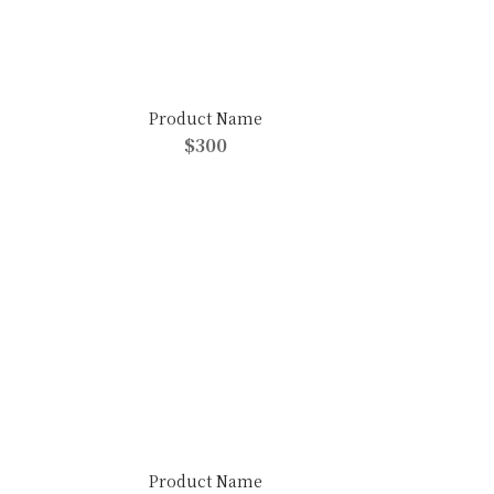
Product Name
$300
Product Name