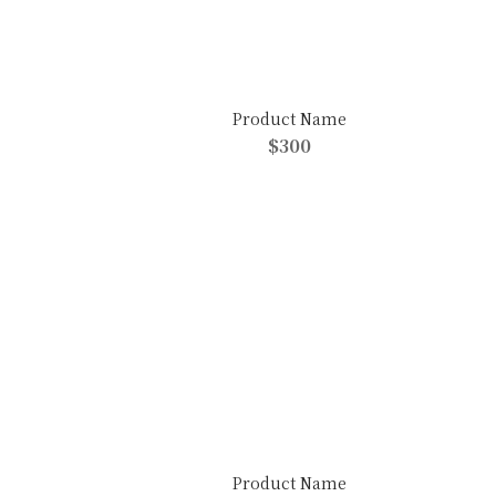
Product Name
$300
Product Name