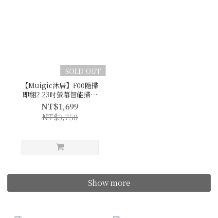
SOLD OUT
【Muigic沐居】F00隨掃
即翻2.23吋螢幕智能掃譯
筆
NT$1,699
NT$3,750
Show more