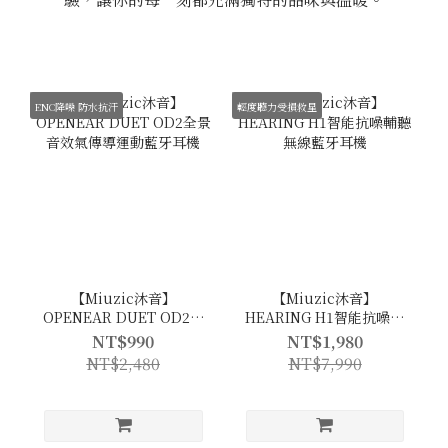
ENC降噪 防水抗汗
輕度聽力受損救星
【Miuzic沐音】
【Miuzic沐音】
OPENEAR DUET OD2全
HEARING H1智能抗噪輔
景音效氣傳導運動藍牙耳
聽無線藍牙耳機
NT$990
NT$1,980
機
NT$2,480
NT$7,990