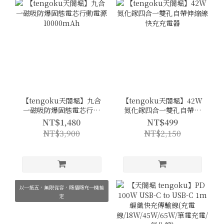
【tengoku天閤堀】九合
【tengoku天閤堀】42W
一磁吸防爆固態電芯行動
氮化鎵四合一雙孔自帶伸
電源10000mAh
縮線快充充電器
NT$1,480
NT$499
NT$3,900
NT$2,150
以一抵五，無限從容，隨插隨充一機搞
定