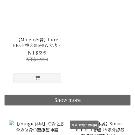
【Miuzic沐音】Pure
PE5卡拉大頭麥8W大功率
無線對唱麥克風
NT$599
NT$1,980
Show more
高效UV紫外線殺菌