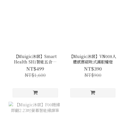
【Muigic沐居】Smart
【Muigic沐居】VN008人
Health SH1智能五合一
體感應磁吸式護眼檯燈
SPA洗臉洗背機
NT$499
NT$390
NT$1,600
NT$900