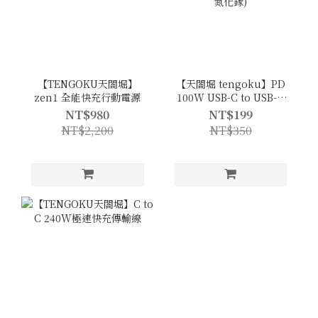
【TENGOKU天閤堀】
【天閤堀 tengoku】PD
zen1 全能快充行動電源
100W USB-C to USB-C
1m編織快充傳輸線(充電
NT$980
NT$199
線/18W/45W/65W/筆電充
NT$2,200
NT$350
電/氮化鎵)