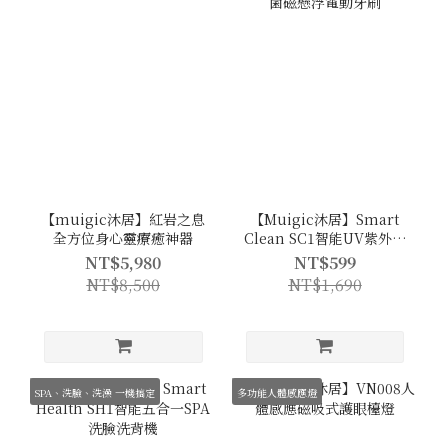
【muigic沐居】紅岩之息
【Muigic沐居】Smart
全方位身心靈療癒神器
Clean SC1智能UV紫外線
殺菌磁懸浮電動牙刷
NT$5,980
NT$599
NT$8,500
NT$1,690
SPA、洗臉、洗澡 一機搞定
多功能人體感應燈