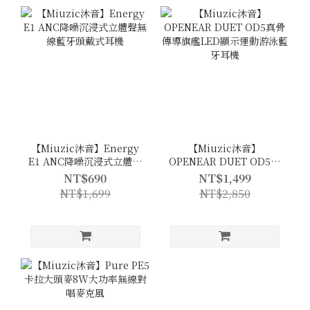
【Miuzic沐音】Energy
【Miuzic沐音】
E1 ANC降噪沉浸式立體聲
OPENEAR DUET OD5真
無線藍牙頭戴式耳機
骨傳導旗艦LED顯示運動
NT$690
NT$1,499
游泳藍牙耳機
NT$1,699
NT$2,850