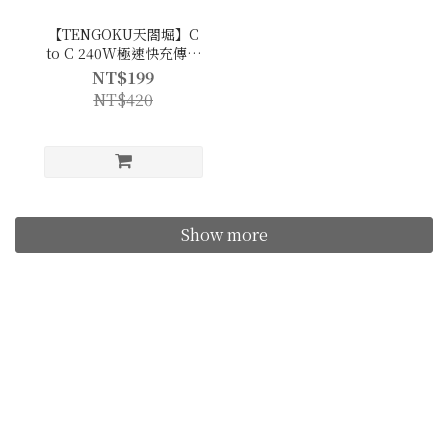
【TENGOKU天閤堀】C
to C 240W極速快充傳輸
線
NT$199
NT$420
Show more