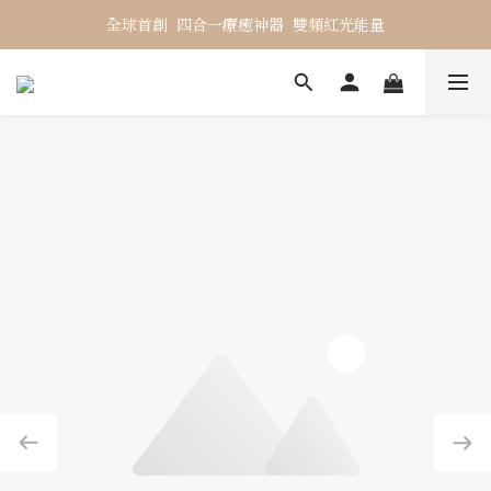
全球首創  四合一療癒神器  雙頻紅光能量